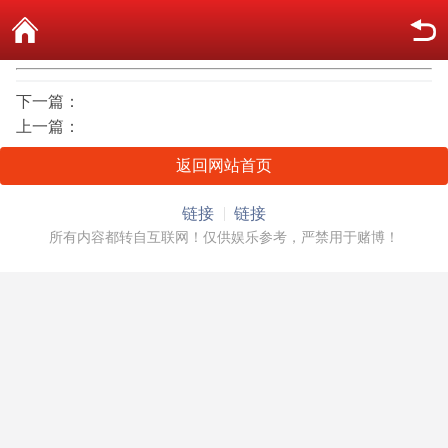
下一篇：
上一篇：
返回网站首页
链接
链接
所有内容都转自互联网！仅供娱乐参考，严禁用于赌博！