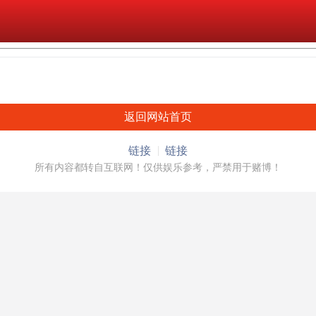
返回网站首页
链接
链接
所有内容都转自互联网！仅供娱乐参考，严禁用于赌博！